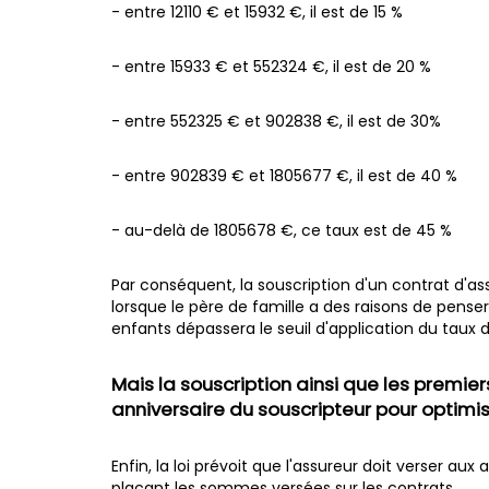
- entre 12110 € et 15932 €, il est de 15 %
- entre 15933 € et 552324 €, il est de 20 %
- entre 552325 € et 902838 €, il est de 30%
- entre 902839 € et 1805677 €, il est de 40 %
- au-delà de 1805678 €, ce taux est de 45 %
Par conséquent, la souscription d'un contrat d'
lorsque le père de famille a des raisons de pense
enfants dépassera le seuil d'application du taux 
Mais la souscription ainsi que les premie
anniversaire du souscripteur pour optimise
Enfin, la loi prévoit que l'assureur doit verser aux
plaçant les sommes versées sur les contrats.