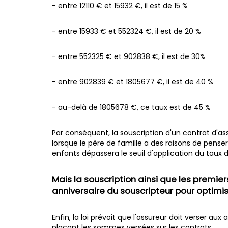
- entre 12110 € et 15932 €, il est de 15 %
- entre 15933 € et 552324 €, il est de 20 %
- entre 552325 € et 902838 €, il est de 30%
- entre 902839 € et 1805677 €, il est de 40 %
- au-delà de 1805678 €, ce taux est de 45 %
Par conséquent, la souscription d'un contrat d'
lorsque le père de famille a des raisons de pense
enfants dépassera le seuil d'application du taux 
Mais la souscription ainsi que les premie
anniversaire du souscripteur pour optimise
Enfin, la loi prévoit que l'assureur doit verser aux
plaçant les sommes versées sur les contrats.