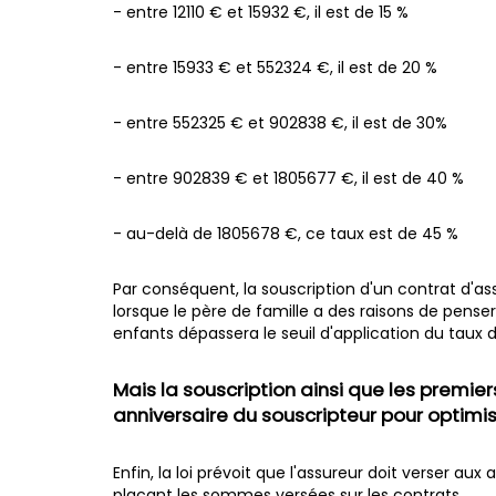
- entre 12110 € et 15932 €, il est de 15 %
- entre 15933 € et 552324 €, il est de 20 %
- entre 552325 € et 902838 €, il est de 30%
- entre 902839 € et 1805677 €, il est de 40 %
- au-delà de 1805678 €, ce taux est de 45 %
Par conséquent, la souscription d'un contrat d'
lorsque le père de famille a des raisons de pense
enfants dépassera le seuil d'application du taux 
Mais la souscription ainsi que les premie
anniversaire du souscripteur pour optimise
Enfin, la loi prévoit que l'assureur doit verser aux
plaçant les sommes versées sur les contrats.